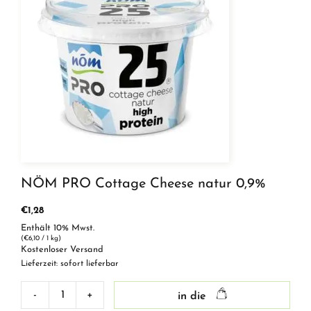
NÖM PRO Cottage Cheese natur 0,9%
€
1,28
Enthält 10% Mwst.
(
€
6,10
/ 1 kg)
Kostenloser Versand
Lieferzeit: sofort lieferbar
-
+
in die
NÖM