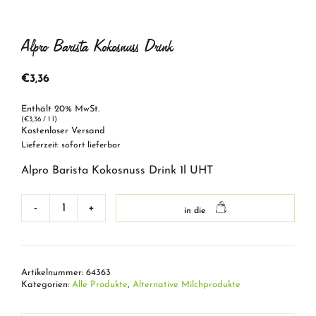
Alpro Barista Kokosnuss Drink
€
3,36
Enthält 20% MwSt.
(
€
3,36
/ 1 l)
Kostenloser Versand
Lieferzeit: sofort lieferbar
Alpro Barista Kokosnuss Drink 1l UHT
-
+
in die
Alpro
Barista
Kokosnuss
Drink
Artikelnummer:
64363
Menge
Kategorien:
Alle Produkte
,
Alternative Milchprodukte