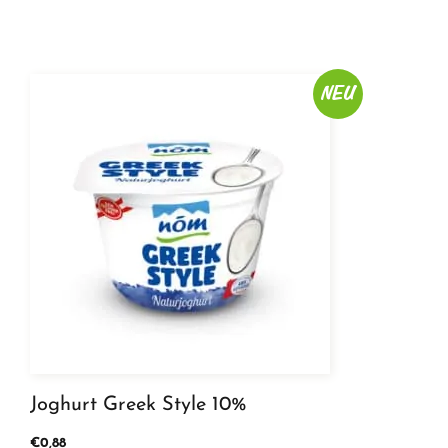
PRO
Cottage
Cheese
natur
NEU
0,9%
Menge
Joghurt Greek Style 10%
€
0,88