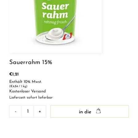
Sauerrahm 15%
€
1,21
Enthält 10% Mwst.
(
€
4,84
/ 1 kg)
Kostenloser Versand
Lieferzeit: sofort lieferbar
-
+
in die
Sauerrahm
15%
Menge