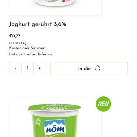
Joghurt gerührt 3,6%
€
0,77
(
€
3,08
/ 1 kg)
Kostenloser Versand
Lieferzeit: sofort lieferbar
-
+
in die
Joghurt
gerührt
3,6%
Menge
NEU