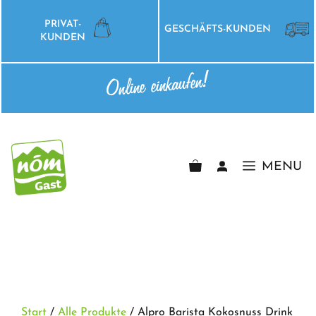
Zum
Inhalt
PRIVAT-
GESCHÄFTS-KUNDEN
springen
KUNDEN
Online einkaufen!
MENU
Start
/
Alle Produkte
/ Alpro Barista Kokosnuss Drink