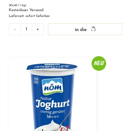
(
€
4,40
/ 1 kg)
Kostenloser Versand
Lieferzeit: sofort lieferbar
-
+
in die
Joghurt
Greek
Style
10%
Menge
NEU