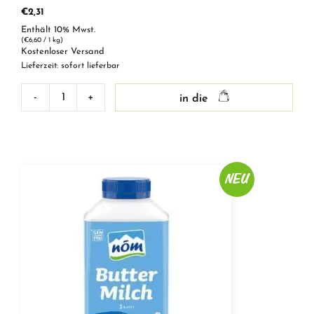
€
2,31
Enthält 10% Mwst.
(
€
6,60
/ 1 kg)
Kostenloser Versand
Lieferzeit: sofort lieferbar
-
+
in die
NÖM
PRO
Proteindrink
Banane
Menge
NEU