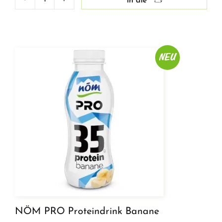
in die
Rauch
Zitronensaft
100%
cold
pressed
NEU
Menge
NÖM PRO Proteindrink Banane