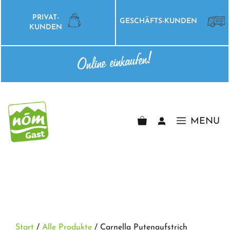
Zum
Inhalt
PRIVAT-
GESCHÄFTS-KUNDEN
springen
KUNDEN
Online einkaufen!
MENU
Start
/
Alle Produkte
/ Carnella Putenaufstrich