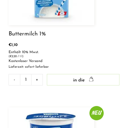
Buttermilch 1%
€
1,10
Enthält 10% Mwst.
(
€
2,20
/ 1 l)
Kostenloser Versand
Lieferzeit: sofort lieferbar
-
+
in die
Buttermilch
1%
Menge
NEU