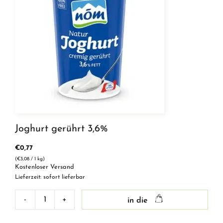
Joghurt gerührt 3,6%
€
0,77
(
€
3,08
/ 1 kg)
Kostenloser Versand
Lieferzeit: sofort lieferbar
-
+
in die
Joghurt
gerührt