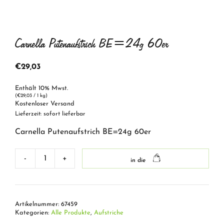
Carnella Putenaufstrich BE=24g 60er
€
29,03
Enthält 10% Mwst.
(
€
29,03
/ 1 kg)
Kostenloser Versand
Lieferzeit: sofort lieferbar
Carnella Putenaufstrich BE=24g 60er
-
+
in die
Carnella
Putenaufstrich
BE=24g
60er
Artikelnummer:
67459
Menge
Kategorien:
Alle Produkte
,
Aufstriche