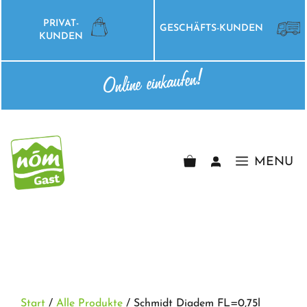
Zum
Inhalt
PRIVAT-
GESCHÄFTS-KUNDEN
springen
KUNDEN
Online einkaufen!
MENU
Start
/
Alle Produkte
/ Schmidt Diadem FL=0,75l