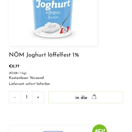
NÖM Joghurt löffelfest 1%
€
0,77
(
€
3,08
/ 1 kg)
Kostenloser Versand
Lieferzeit: sofort lieferbar
-
+
in die
NÖM
Joghurt
löffelfest
1%
Menge
NEU