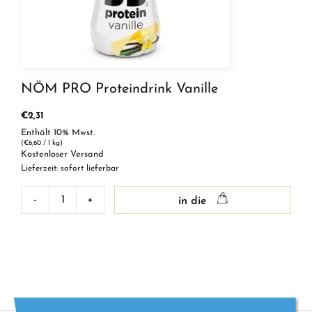
NÖM PRO Proteindrink Vanille
€
2,31
Enthält 10% Mwst.
(
€
6,60
/ 1 kg)
Kostenloser Versand
Lieferzeit: sofort lieferbar
-
+
in die
NÖM
PRO
Proteindrink
Vanille
Menge