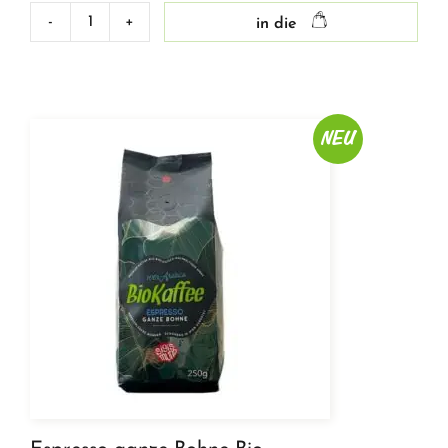
-
+
in die
Buttermilch
1%
Menge
NEU