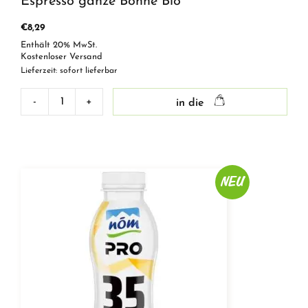
Espresso ganze Bohne Bio
€
8,29
Enthält 20% MwSt.
Kostenloser Versand
Lieferzeit: sofort lieferbar
-
+
in die
Espresso
ganze
Bohne
Bio
Menge
NEU