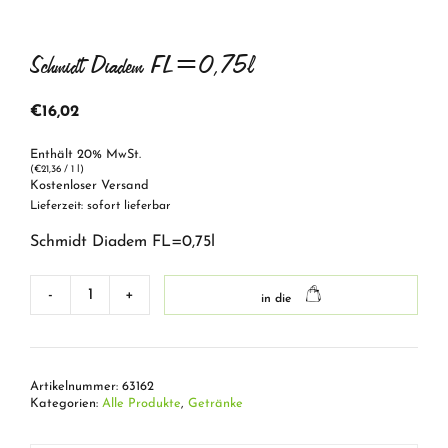
Schmidt Diadem FL=0,75l
€
16,02
Enthält 20% MwSt.
(
€
21,36
/ 1 l)
Kostenloser Versand
Lieferzeit: sofort lieferbar
Schmidt Diadem FL=0,75l
-
+
in die
Schmidt
Diadem
FL=0,75l
Menge
Artikelnummer:
63162
Kategorien:
Alle Produkte
,
Getränke